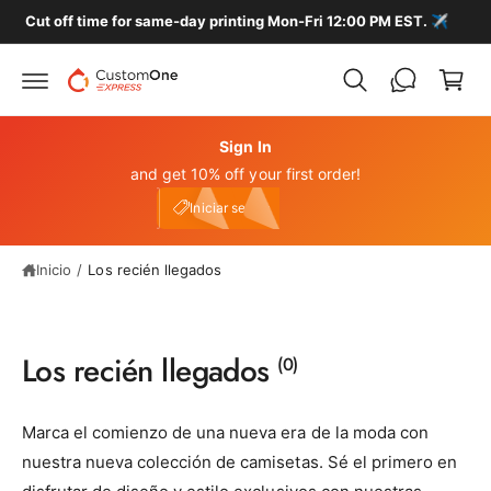
C
t
Cut off time for same-day printing Mon-Fri 12:00 PM EST. ✈️
e
a
al
r
c
o
ri
n
t
t
e
Sign In
o
n
and get 10% off your first order!
i
Iniciar sesión
d
e10
Iniciar sesión
o
Inicio
/
Los recién llegados
Los recién llegados
(0)
Marca el comienzo de una nueva era de la moda con
nuestra nueva colección de camisetas. Sé el primero en