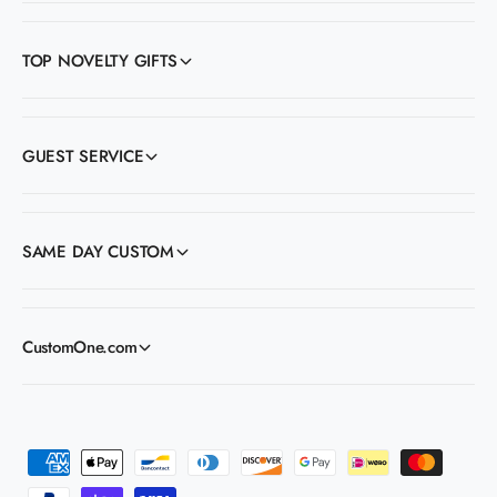
TOP NOVELTY GIFTS
GUEST SERVICE
SAME DAY CUSTOM
CustomOne.com
F
o