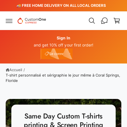
P
s
️
🚚 FREE HOME DELIVERY ON ALL LOCAL ORDERS
s
a
e
n
r
a
i
u
e
c
o
Sign In
r
n
and get 10% off your first order!
t
Connexion
e
e10
Se connecter
n
u
Accueil
/
T-shirt personnalisé et sérigraphie le jour même à Coral Springs,
Floride
Same Day Custom T-shirts
printing & Screen Printing