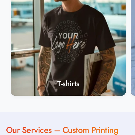
e
r
T-shirts
Our Services – Custom Printing