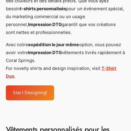
des couleurs et des détails précis. Que vous ayez
besoin
t-shirts personnalisés
pour un événement spécial,
du marketing commercial ou un usage
personnel,
Impression DTG
garantit que vos créations
sont nettes et professionnelles.
Avec notre
expédition le jour même
option, vous pouvez
avoir votre
Impression DTG
vêtements livrés rapidement à
Coral Springs.
For novelty shirts and design inspiration, visit
T-Shirt
Don
.
Start Designing!
Vêtements personnalisés pour les